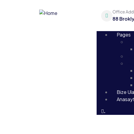
Office Add
88 Brokl
Pages
Pag
Pa
Pa
Bize Ula
Anasay
.